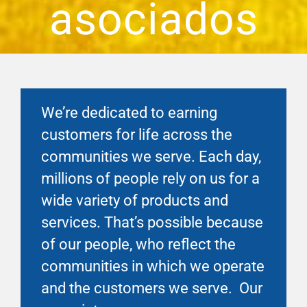
asociados
Financial Well-Being
Tiempo libre
We’re dedicated to earning
Vida laboral y personal
customers for life across the
communities we serve. Each day,
Recursos
millions of people rely on us for a
wide variety of products and
Eventos
services. That’s possible because
of our people, who reflect the
communities in which we operate
and the customers we serve. Our