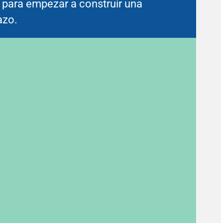
r para empezar a construir una
azo.