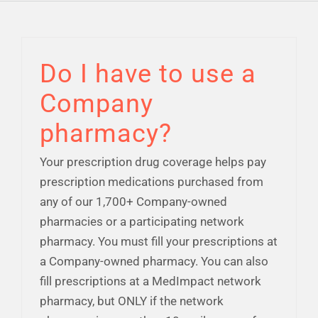
Financial Well-Being
Do I have to use a
Tiempo libre
Company
Vida laboral y personal
pharmacy?
Your prescription drug coverage helps pay
Recursos
prescription medications purchased from
any of our 1,700+ Company-owned
Eventos
pharmacies or a participating network
pharmacy. You must fill your prescriptions at
a Company-owned pharmacy. You can also
fill prescriptions at a MedImpact network
pharmacy, but ONLY if the network